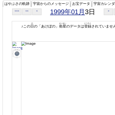
はやぶさの軌跡
宇宙からのメッセージ
お宝データ
宇宙カレンダ
1999年01月
3日
<<<
<<
<
>
ひ
えいせい
とうろく
♪この
日
の「あけぼの」
衛星
のデータは
登録
されていませ