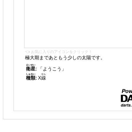
👈 お気に入りのアイコンをクリック！
極大期まであともう少しの太陽です。
えいせい
衛星
:
「ようこう」
しゅるい
せん
種類
:
X
線