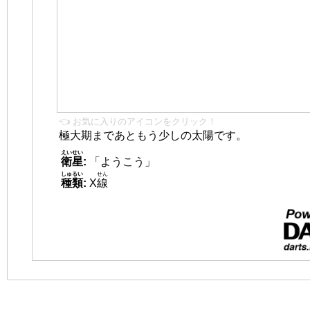
👈 お気に入りのアイコンをクリック！
極大期まであともう少しの太陽です。
えいせい
衛星
:
「ようこう」
しゅるい
せん
種類
:
X
線