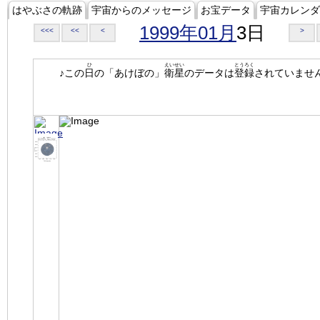
はやぶさの軌跡
宇宙からのメッセージ
お宝データ
宇宙カレンダ
1999年01月
3日
<<<
<<
<
>
ひ
えいせい
とうろく
♪この
日
の「あけぼの」
衛星
のデータは
登録
されていませ