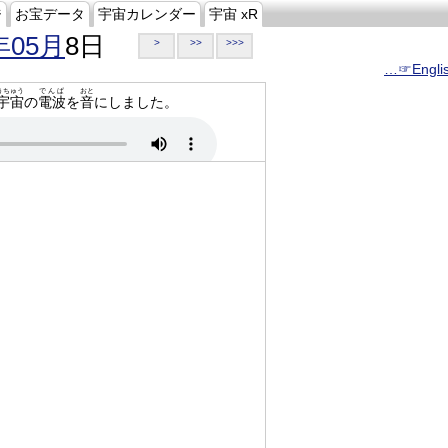
ジ
お宝データ
宇宙カレンダー
宇宙 xR
年05月
8日
>
>>
>>>
…☞Engli
うちゅう
でんぱ
おと
宇宙
の
電波
を
音
にしました。