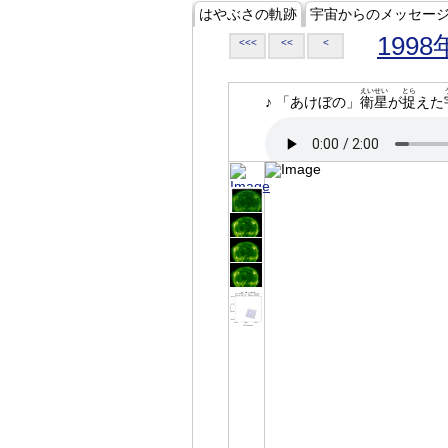
はやぶさの軌跡
宇宙からのメッセー
1998
<<<
<<
<
えいせい
とら
♪ 「あけぼの」
衛星
が
捉
えた