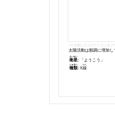
👈 お気に入りのアイコンをク
太陽活動は順調に増加し
えいせい
衛星
:
「ようこう」
しゅるい
せん
種類
:
X
線