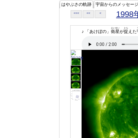
はやぶさの軌跡
宇宙からのメッセー
1998
<<<
<<
<
えいせい
とら
♪ 「あけぼの」
衛星
が
捉
えた