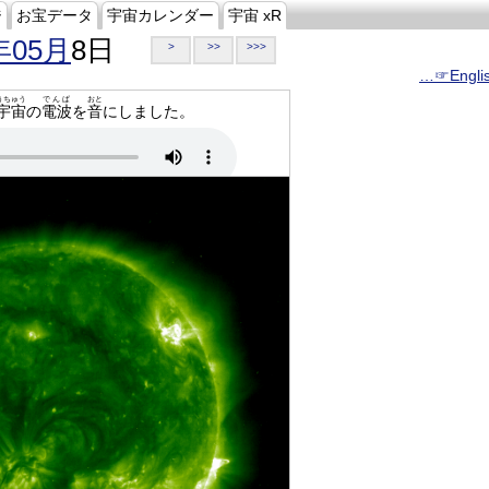
ジ
お宝データ
宇宙カレンダー
宇宙 xR
年05月
8日
>
>>
>>>
…☞Engli
うちゅう
でんぱ
おと
宇宙
の
電波
を
音
にしました。