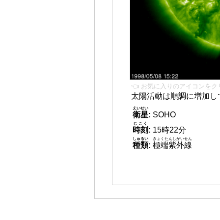
👈 お気に入りのアイコンをク
太陽活動は順調に増加し
えいせい
衛星
:
SOHO
じこく
時刻
:
15時22分
しゅるい
きょくたんしがいせん
種類
:
極端紫外線