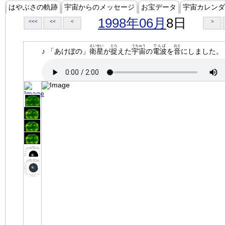
はやぶさの軌跡
宇宙からのメッセージ
お宝データ
宇宙カレンダ
1998年06月
8日
<<<
<<
<
>
えいせい
とら
うちゅう
でんぱ
おと
♪ 「あけぼの」
衛星
が
捉
えた
宇宙
の
電波
を
音
にしました。