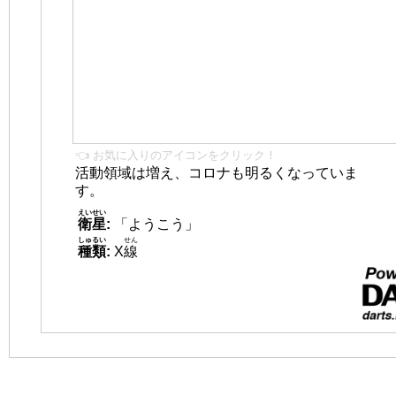
👈 お気に入りのアイコンをクリック！
活動領域は増え、コロナも明るくなっていま
す。
えいせい
衛星
:
「ようこう」
しゅるい
せん
種類
:
X
線