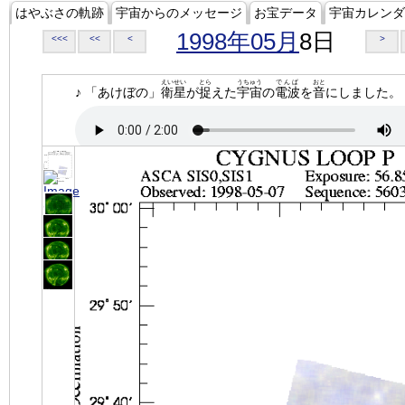
はやぶさの軌跡
宇宙からのメッセージ
お宝データ
宇宙カレンダ
1998年05月
8日
<<<
<<
<
>
えいせい
とら
うちゅう
でんぱ
おと
♪ 「あけぼの」
衛星
が
捉
えた
宇宙
の
電波
を
音
にしました。