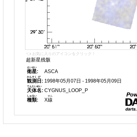
👈 お気に入りのアイコンをクリック！
超新星残骸
えいせい
衛星
:
ASCA
かんそく
び
観測
日
:
1998年05月07日 - 1998年05月09日
てんたいめい
天体名
:
CYGNUS_LOOP_P
しゅるい
せん
種類
:
X
線