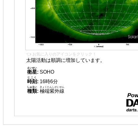
👈 お気に入りのアイコンをクリック！
太陽活動は順調に増加しています。
えいせい
衛星
:
SOHO
じこく
時刻
:
16時6分
しゅるい
きょくたんしがいせん
種類
:
極端紫外線