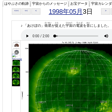
はやぶさの軌跡
宇宙からのメッセージ
お宝データ
宇宙カレンダ
1998年05月
3日
<<<
<<
<
>
えいせい
とら
うちゅう
でんぱ
おと
♪ 「あけぼの」
衛星
が
捉
えた
宇宙
の
電波
を
音
にしました。