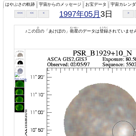
はやぶさの軌跡
宇宙からのメッセージ
お宝データ
宇宙カレンダ
1997年05月
3日
<<<
<<
<
>
ひ
えいせい
とうろく
♪この
日
の「あけぼの」
衛星
のデータは
登録
されていませ