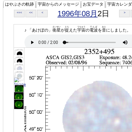
はやぶさの軌跡
宇宙からのメッセージ
お宝データ
宇宙カレンダ
1996年08月
2日
<<<
<<
<
>
えいせい
とら
うちゅう
でんぱ
おと
♪ 「あけぼの」
衛星
が
捉
えた
宇宙
の
電波
を
音
にしました。