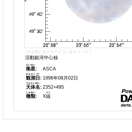
👈 お気に入りのアイコンをクリック！
活動銀河中心核
えいせい
衛星
:
ASCA
かんそく
び
観測
日
:
1996年08月02日
てんたいめい
天体名
:
2352+495
しゅるい
せん
種類
:
X
線