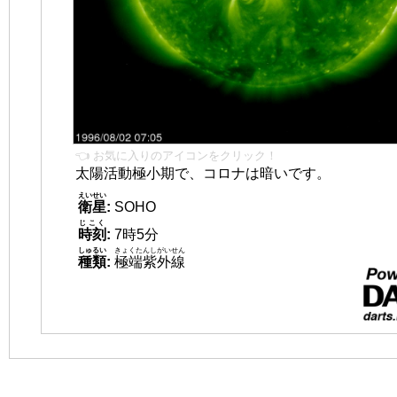
👈 お気に入りのアイコンをクリック！
太陽活動極小期で、コロナは暗いです。
えいせい
衛星
:
SOHO
じこく
時刻
:
7時5分
しゅるい
きょくたんしがいせん
種類
:
極端紫外線