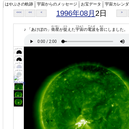
はやぶさの軌跡
宇宙からのメッセージ
お宝データ
宇宙カレンダ
1996年08月
2日
<<<
<<
<
>
えいせい
とら
うちゅう
でんぱ
おと
♪ 「あけぼの」
衛星
が
捉
えた
宇宙
の
電波
を
音
にしました。