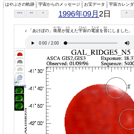
はやぶさの軌跡
宇宙からのメッセージ
お宝データ
宇宙カレンダ
1996年09月
2日
<<<
<<
<
>
えいせい
とら
うちゅう
でんぱ
おと
♪ 「あけぼの」
衛星
が
捉
えた
宇宙
の
電波
を
音
にしました。