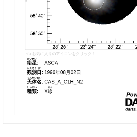
👈 お気に入りのアイコンをクリック！
えいせい
衛星
:
ASCA
かんそく
び
観測
日
:
1996年08月02日
てんたいめい
天体名
:
CAS_A_C1H_N2
しゅるい
せん
種類
:
X
線