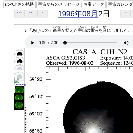
はやぶさの軌跡
宇宙からのメッセージ
お宝データ
宇宙カレンダ
1996年08月
2日
<<<
<<
<
>
えいせい
とら
うちゅう
でんぱ
おと
♪ 「あけぼの」
衛星
が
捉
えた
宇宙
の
電波
を
音
にしました。