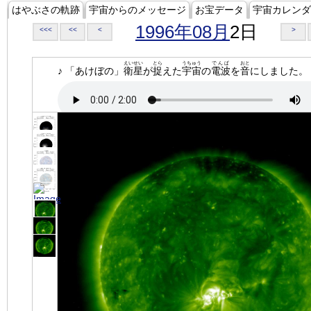
はやぶさの軌跡
宇宙からのメッセージ
お宝データ
宇宙カレンダ
1996年08月
2日
<<<
<<
<
>
えいせい
とら
うちゅう
でんぱ
おと
♪ 「あけぼの」
衛星
が
捉
えた
宇宙
の
電波
を
音
にしました。