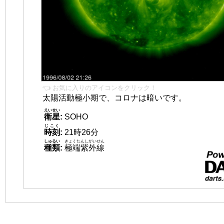
👈 お気に入りのアイコンをクリック！
太陽活動極小期で、コロナは暗いです。
えいせい
衛星
:
SOHO
じこく
時刻
:
21時26分
しゅるい
きょくたんしがいせん
種類
:
極端紫外線