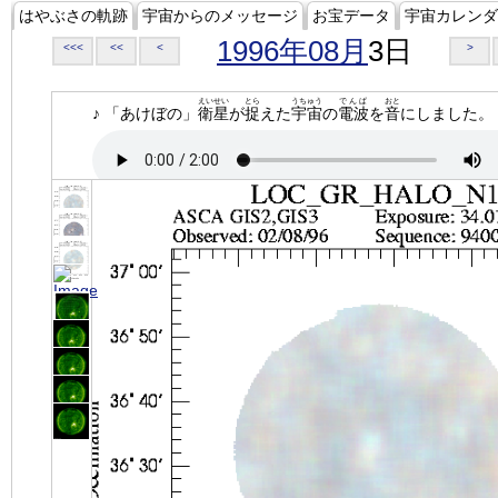
はやぶさの軌跡
宇宙からのメッセージ
お宝データ
宇宙カレンダ
1996年08月
3日
<<<
<<
<
>
えいせい
とら
うちゅう
でんぱ
おと
♪ 「あけぼの」
衛星
が
捉
えた
宇宙
の
電波
を
音
にしました。