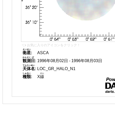
👈 お気に入りのアイコンをクリック！
えいせい
衛星
:
ASCA
かんそく
び
観測
日
:
1996年08月02日 - 1996年08月03日
てんたいめい
天体名
:
LOC_GR_HALO_N1
しゅるい
せん
種類
:
X
線