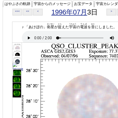
はやぶさの軌跡
宇宙からのメッセージ
お宝データ
宇宙カレンダ
1996年07月
3日
<<<
<<
<
>
えいせい
とら
うちゅう
でんぱ
おと
♪ 「あけぼの」
衛星
が
捉
えた
宇宙
の
電波
を
音
にしました。