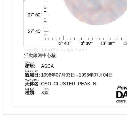
👈 お気に入りのアイコンをクリック！
活動銀河中心核
えいせい
衛星
:
ASCA
かんそく
び
観測
日
:
1996年07月03日 - 1996年07月04日
てんたいめい
天体名
:
QSO_CLUSTER_PEAK_N
しゅるい
せん
種類
:
X
線