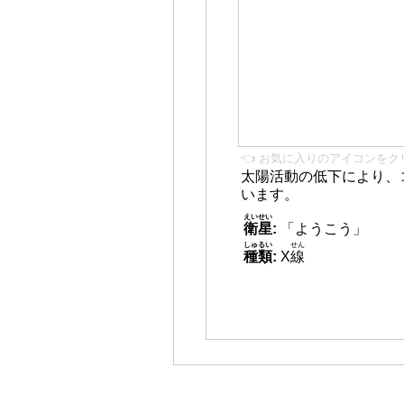
👈 お気に入りのアイコンをク
太陽活動の低下により、
います。
えいせい
衛星
:
「ようこう」
しゅるい
せん
種類
:
X
線