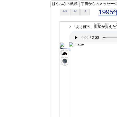
はやぶさの軌跡
宇宙からのメッセー
1995
<<<
<<
<
えいせい
とら
♪ 「あけぼの」
衛星
が
捉
えた