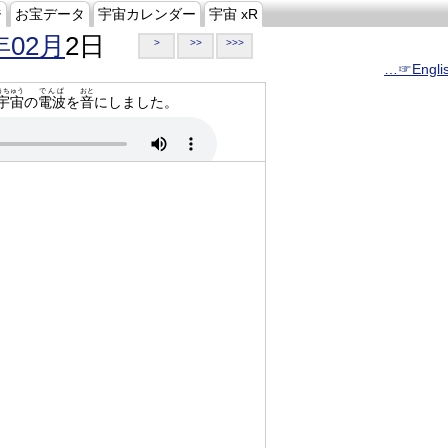
ジ
お宝データ
宇宙カレンダー
宇宙 xR
年02月
2日
>
>>
>>>
…☞Engli
うちゅう
でんぱ
おと
宇宙
の
電波
を
音
にしました。