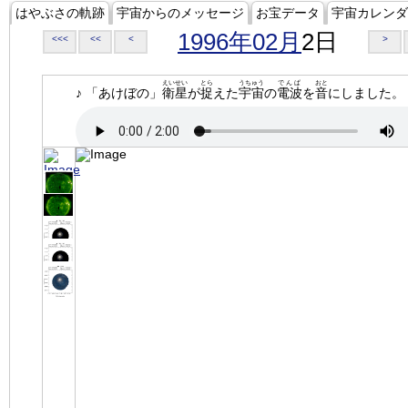
はやぶさの軌跡
宇宙からのメッセージ
お宝データ
宇宙カレンダ
1996年02月
2日
<<<
<<
<
>
えいせい
とら
うちゅう
でんぱ
おと
♪ 「あけぼの」
衛星
が
捉
えた
宇宙
の
電波
を
音
にしました。