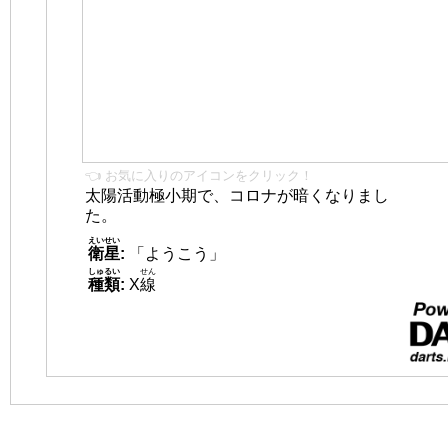
👈 お気に入りのアイコンをクリック！
太陽活動極小期で、コロナが暗くなりまし
た。
えいせい
衛星
:
「ようこう」
しゅるい
せん
種類
:
X
線