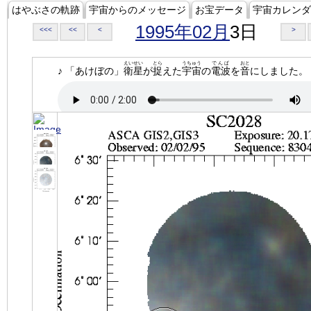
はやぶさの軌跡
宇宙からのメッセージ
お宝データ
宇宙カレンダ
1995年02月
3日
<<<
<<
<
>
えいせい
とら
うちゅう
でんぱ
おと
♪ 「あけぼの」
衛星
が
捉
えた
宇宙
の
電波
を
音
にしました。