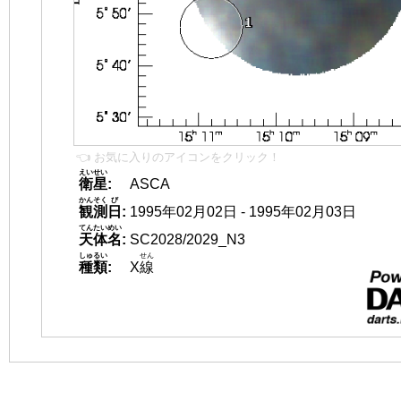
👈 お気に入りのアイコンをクリック！
えいせい
衛星
:
ASCA
かんそく
び
観測
日
:
1995年02月02日 - 1995年02月03日
てんたいめい
天体名
:
SC2028/2029_N3
しゅるい
せん
種類
:
X
線