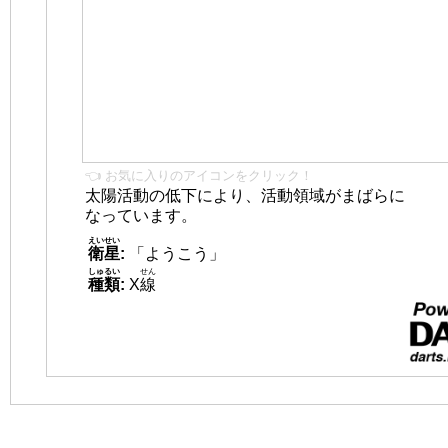
👈 お気に入りのアイコンをクリック！
太陽活動の低下により、活動領域がまばらに
なっています。
えいせい
衛星
:
「ようこう」
しゅるい
せん
種類
:
X
線