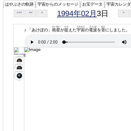
はやぶさの軌跡
宇宙からのメッセージ
お宝データ
宇宙カレンダ
1994年02月
3日
<<<
<<
<
>
えいせい
とら
うちゅう
でんぱ
おと
♪ 「あけぼの」
衛星
が
捉
えた
宇宙
の
電波
を
音
にしました。