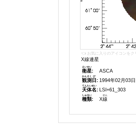
👈 お気に入りのアイコンをク
X線連星
えいせい
衛星
:
ASCA
かんそく
び
観測
日
:
1994年02月03日
てんたいめい
天体名
:
LSI+61_303
しゅるい
せん
種類
:
X
線