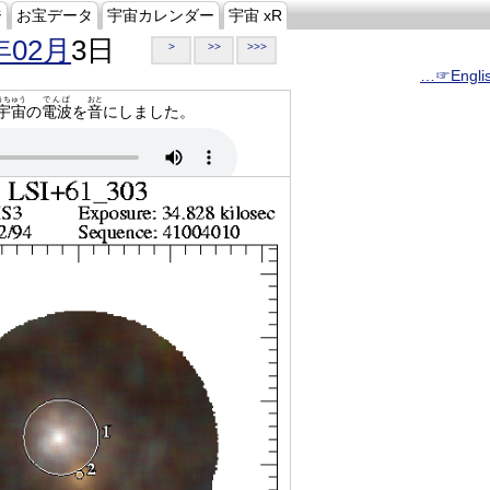
ジ
お宝データ
宇宙カレンダー
宇宙 xR
年02月
3日
>
>>
>>>
…☞Engli
うちゅう
でんぱ
おと
宇宙
の
電波
を
音
にしました。