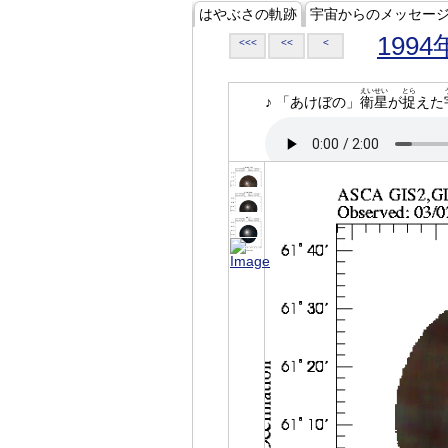
はやぶさの軌跡
宇宙からのメッセー
1994
<<<
<<
<
えいせい
とら
♪ 「あけぼの」
衛星
が
捉
えた