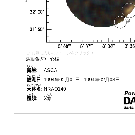
👈 お気に入りのアイコンをクリック！
活動銀河中心核
えいせい
衛星
:
ASCA
かんそく
び
観測
日
:
1994年02月01日 - 1994年02月03日
てんたいめい
天体名
:
NRAO140
しゅるい
せん
種類
:
X
線