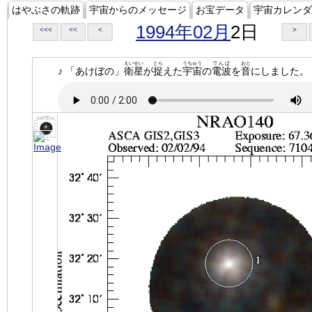
はやぶさの軌跡
宇宙からのメッセージ
お宝データ
宇宙カレンダ
1994年02月
2日
<<<
<<
<
>
えいせい
とら
うちゅう
でんぱ
おと
♪ 「あけぼの」
衛星
が
捉
えた
宇宙
の
電波
を
音
にしました。