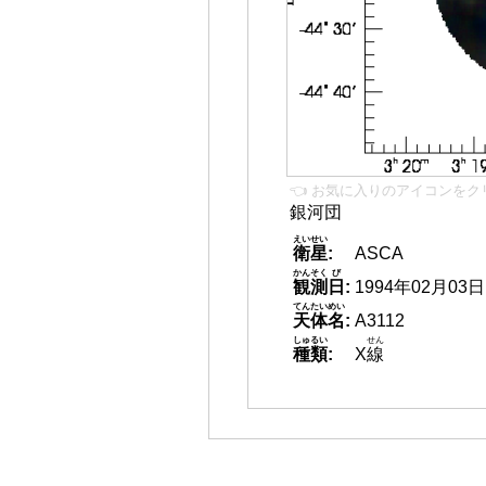
👈 お気に入りのアイコンをク
銀河団
えいせい
衛星
:
ASCA
かんそく
び
観測
日
:
1994年02月03日
てんたいめい
天体名
:
A3112
しゅるい
せん
種類
:
X
線