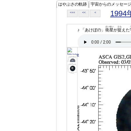
はやぶさの軌跡
宇宙からのメッセー
1994
<<<
<<
<
えいせい
とら
♪ 「あけぼの」
衛星
が
捉
えた