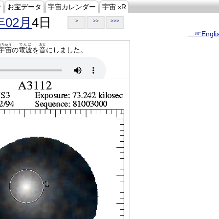
ジ
お宝データ
宇宙カレンダー
宇宙 xR
年02月
4日
>
>>
>>>
…☞Engli
うちゅう
でんぱ
おと
宇宙
の
電波
を
音
にしました。