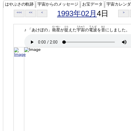
はやぶさの軌跡
宇宙からのメッセージ
お宝データ
宇宙カレンダ
1993年02月
4日
<<<
<<
<
>
えいせい
とら
うちゅう
でんぱ
おと
♪ 「あけぼの」
衛星
が
捉
えた
宇宙
の
電波
を
音
にしました。