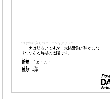
👈 お気に入りのアイコンをクリック！
コロナは明るいですが、太陽活動が静かにな
りつつある時期の太陽です。
えいせい
衛星
:
「ようこう」
しゅるい
せん
種類
:
X
線