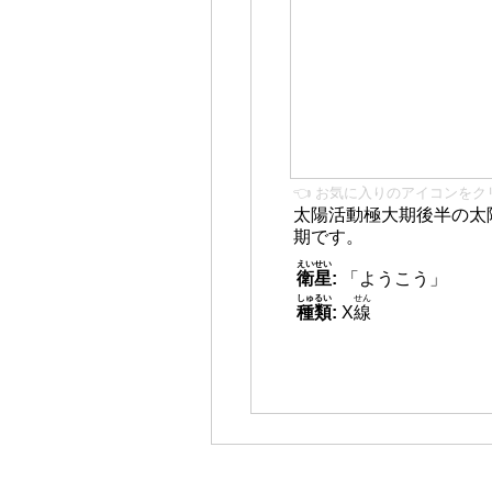
👈 お気に入りのアイコンをク
太陽活動極大期後半の太
期です。
えいせい
衛星
:
「ようこう」
しゅるい
せん
種類
:
X
線