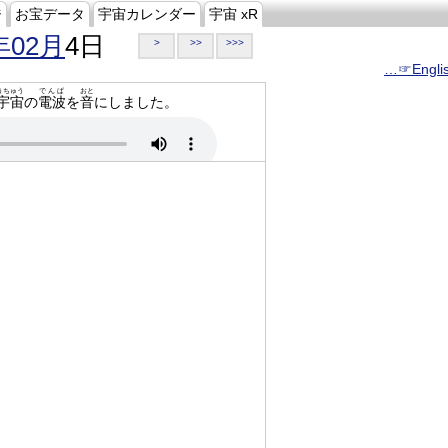
ジ
お宝データ
宇宙カレンダー
宇宙 xR
年02月
4日
>
>>
>>>
…☞Engli
うちゅう
でんぱ
おと
宇宙
の
電波
を
音
にしました。