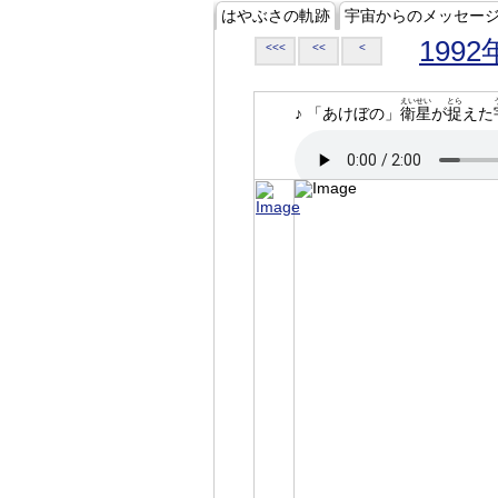
はやぶさの軌跡
宇宙からのメッセー
1992
<<<
<<
<
えいせい
とら
♪ 「あけぼの」
衛星
が
捉
えた