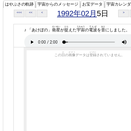
はやぶさの軌跡
宇宙からのメッセージ
お宝データ
宇宙カレンダ
1992年02月
5日
<<<
<<
<
>
えいせい
とら
うちゅう
でんぱ
おと
♪ 「あけぼの」
衛星
が
捉
えた
宇宙
の
電波
を
音
にしました。
ひ
がぞう
とうろく
この
日
の
画像
データは
登録
されていません。