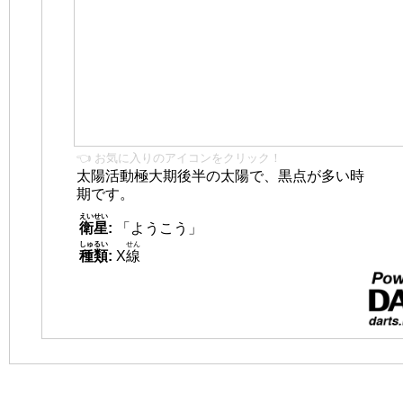
👈 お気に入りのアイコンをクリック！
太陽活動極大期後半の太陽で、黒点が多い時
期です。
えいせい
衛星
:
「ようこう」
しゅるい
せん
種類
:
X
線