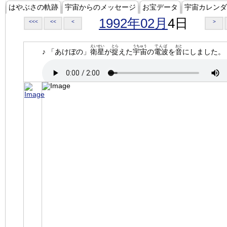
はやぶさの軌跡
宇宙からのメッセージ
お宝データ
宇宙カレンダ
1992年02月
4日
<<<
<<
<
>
えいせい
とら
うちゅう
でんぱ
おと
♪ 「あけぼの」
衛星
が
捉
えた
宇宙
の
電波
を
音
にしました。