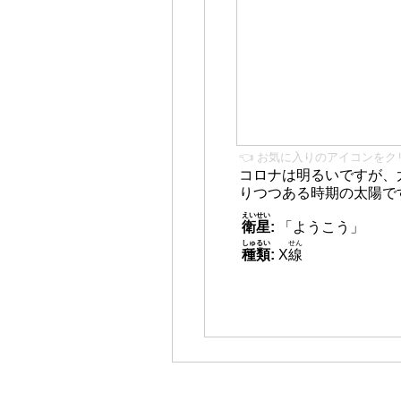
👈 お気に入りのアイコンをク
コロナは明るいですが、
りつつある時期の太陽で
えいせい
衛星
:
「ようこう」
しゅるい
せん
種類
:
X
線