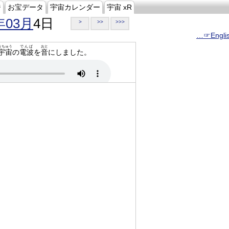
ジ
お宝データ
宇宙カレンダー
宇宙 xR
年03月
4日
>
>>
>>>
…☞Engli
うちゅう
でんぱ
おと
宇宙
の
電波
を
音
にしました。