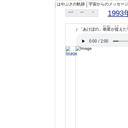
はやぶさの軌跡
宇宙からのメッセー
1993
<<<
<<
<
えいせい
とら
♪ 「あけぼの」
衛星
が
捉
えた