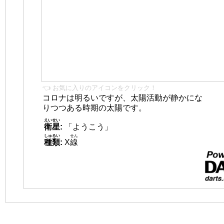
👈 お気に入りのアイコンをクリック！
コロナは明るいですが、太陽活動が静かにな
りつつある時期の太陽です。
えいせい
衛星
:
「ようこう」
しゅるい
せん
種類
:
X
線