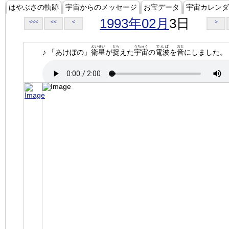
はやぶさの軌跡
宇宙からのメッセージ
お宝データ
宇宙カレンダ
1993年02月
3日
<<<
<<
<
>
えいせい
とら
うちゅう
でんぱ
おと
♪ 「あけぼの」
衛星
が
捉
えた
宇宙
の
電波
を
音
にしました。