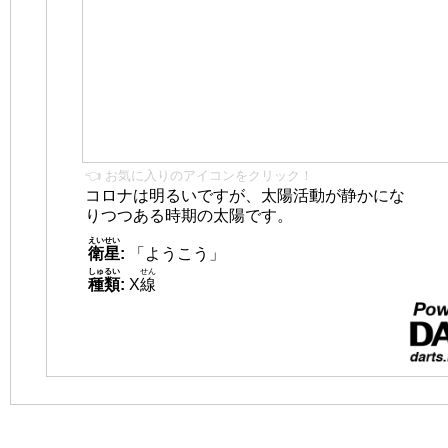
👈 お気に入りのアイコンをクリック！
コロナは明るいですが、太陽活動が静かにな
りつつある時期の太陽です。
えいせい
衛星
:
「ようこう」
しゅるい
せん
種類
:
X
線