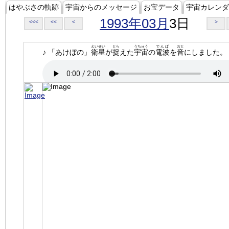
はやぶさの軌跡
宇宙からのメッセージ
お宝データ
宇宙カレンダ
1993年03月
3日
<<<
<<
<
>
えいせい
とら
うちゅう
でんぱ
おと
♪ 「あけぼの」
衛星
が
捉
えた
宇宙
の
電波
を
音
にしました。