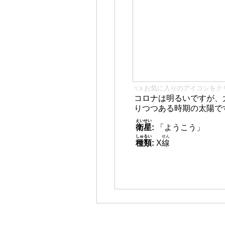
👈 お気に入りのアイコンをク
コロナは明るいですが、
りつつある時期の太陽で
えいせい
衛星
:
「ようこう」
しゅるい
せん
種類
:
X
線