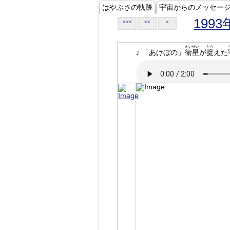
はやぶさの軌跡
宇宙からのメッセー
1993
<<<
<<
<
えいせい
とら
♪ 「あけぼの」
衛星
が
捉
えた