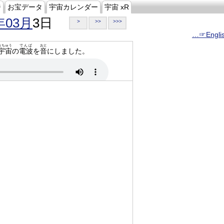
ジ
お宝データ
宇宙カレンダー
宇宙 xR
年03月
3日
>
>>
>>>
…☞Engli
うちゅう
でんぱ
おと
宇宙
の
電波
を
音
にしました。