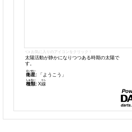
👈 お気に入りのアイコンをクリック！
太陽活動が静かになりつつある時期の太陽で
す。
えいせい
衛星
:
「ようこう」
しゅるい
せん
種類
:
X
線