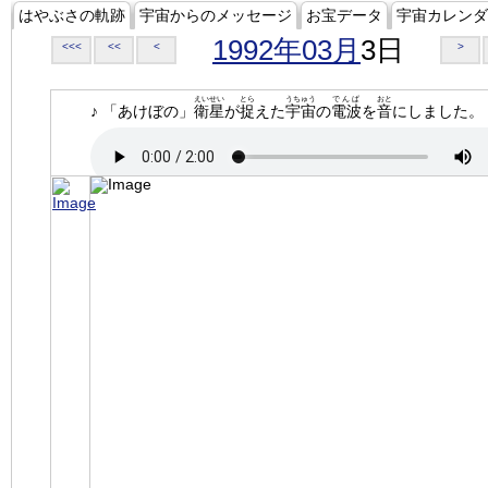
はやぶさの軌跡
宇宙からのメッセージ
お宝データ
宇宙カレンダ
1992年03月
3日
<<<
<<
<
>
えいせい
とら
うちゅう
でんぱ
おと
♪ 「あけぼの」
衛星
が
捉
えた
宇宙
の
電波
を
音
にしました。