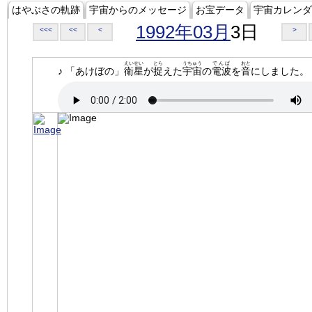
はやぶさの軌跡
宇宙からのメッセージ
お宝データ
宇宙カレンダ
1992年03月
3日
<<<
<<
<
>
えいせい
とら
うちゅう
でんぱ
おと
♪ 「あけぼの」
衛星
が
捉
えた
宇宙
の
電波
を
音
にしました。