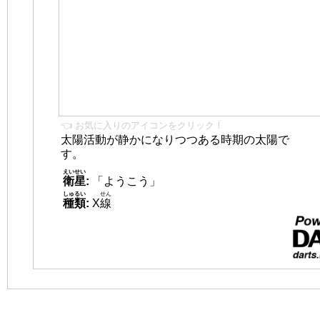
👈 お気に入りのアイコンをクリック！
太陽活動が静かになりつつある時期の太陽で
す。
えいせい
衛星
:
「ようこう」
しゅるい
せん
種類
:
X
線