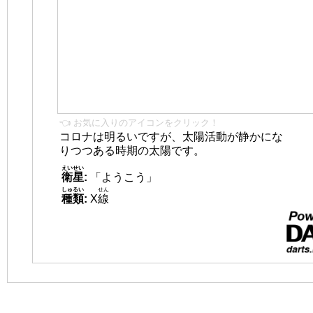
👈 お気に入りのアイコンをクリック！
コロナは明るいですが、太陽活動が静かにな
りつつある時期の太陽です。
えいせい
衛星
:
「ようこう」
しゅるい
せん
種類
:
X
線