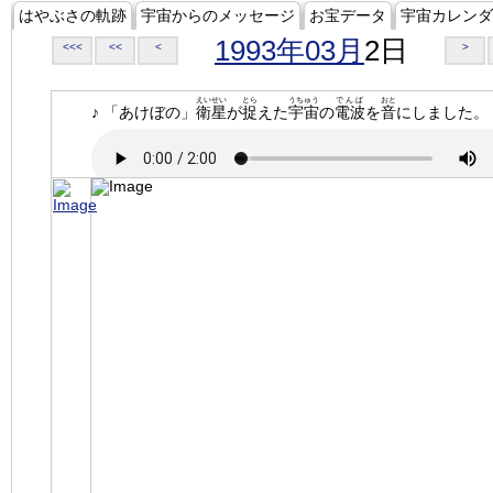
はやぶさの軌跡
宇宙からのメッセージ
お宝データ
宇宙カレンダ
1993年03月
2日
<<<
<<
<
>
えいせい
とら
うちゅう
でんぱ
おと
♪ 「あけぼの」
衛星
が
捉
えた
宇宙
の
電波
を
音
にしました。