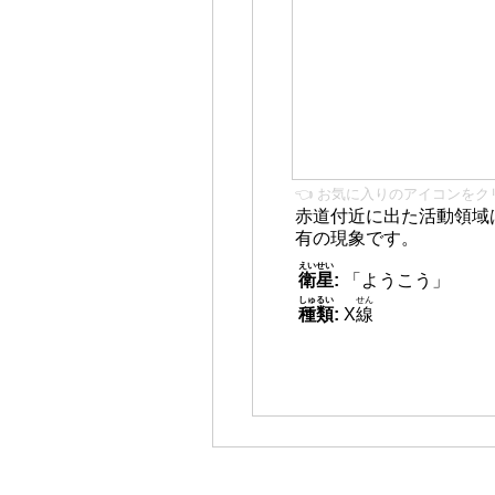
👈 お気に入りのアイコンをク
赤道付近に出た活動領域
有の現象です。
えいせい
衛星
:
「ようこう」
しゅるい
せん
種類
:
X
線