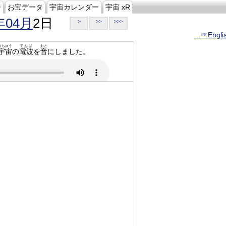
ジ
お宝データ
宇宙カレンダー
宇宙 xR
年04月
2日
>
>>
>>>
…☞Engli
うちゅう
でんぱ
おと
宇宙
の
電波
を
音
にしました。