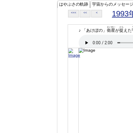
はやぶさの軌跡
宇宙からのメッセー
1993
<<<
<<
<
えいせい
とら
♪ 「あけぼの」
衛星
が
捉
えた