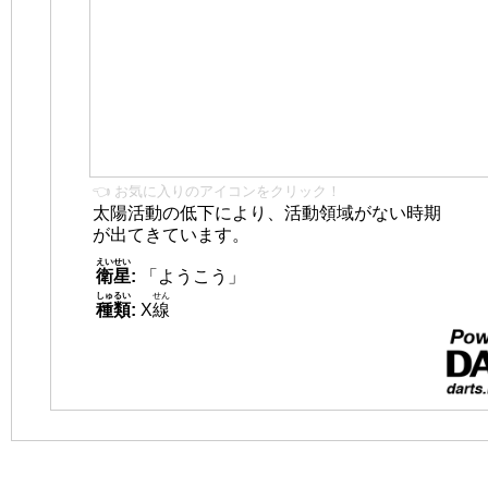
👈 お気に入りのアイコンをクリック！
太陽活動の低下により、活動領域がない時期
が出てきています。
えいせい
衛星
:
「ようこう」
しゅるい
せん
種類
:
X
線