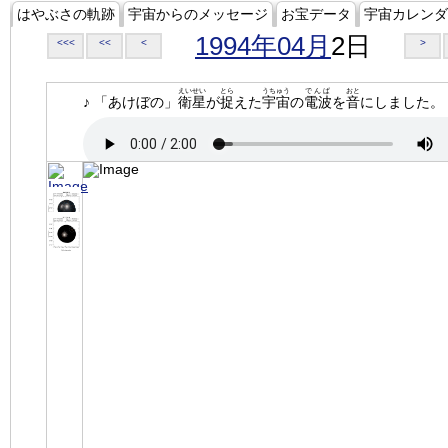
はやぶさの軌跡
宇宙からのメッセージ
お宝データ
宇宙カレンダ
1994年04月
2日
<<<
<<
<
>
えいせい
とら
うちゅう
でんぱ
おと
♪ 「あけぼの」
衛星
が
捉
えた
宇宙
の
電波
を
音
にしました。