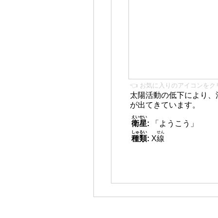
👈 お気に入りのアイコンをク
太陽活動の低下により、
が出てきています。
えいせい
衛星
:
「ようこう」
しゅるい
せん
種類
:
X
線