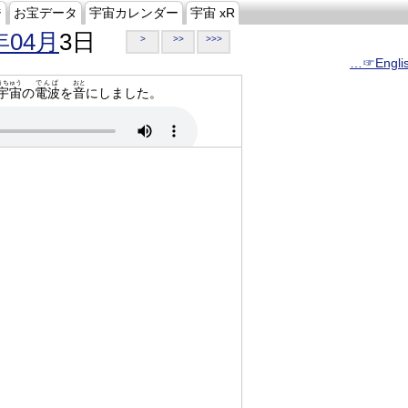
ジ
お宝データ
宇宙カレンダー
宇宙 xR
年04月
3日
>
>>
>>>
…☞Engli
うちゅう
でんぱ
おと
宇宙
の
電波
を
音
にしました。