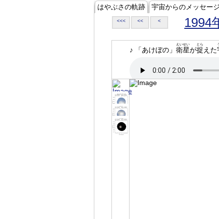
はやぶさの軌跡
宇宙からのメッセー
1994
<<<
<<
<
えいせい
とら
♪ 「あけぼの」
衛星
が
捉
えた