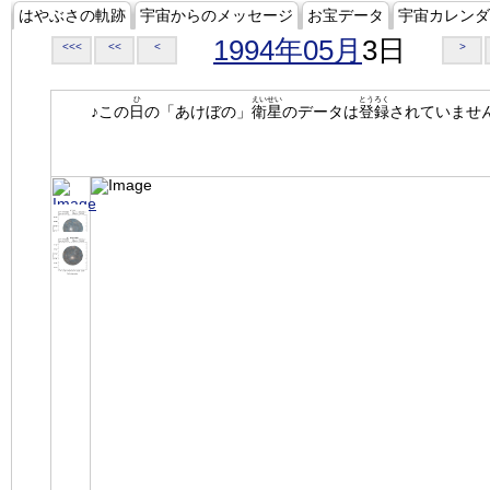
はやぶさの軌跡
宇宙からのメッセージ
お宝データ
宇宙カレンダ
1994年05月
3日
<<<
<<
<
>
ひ
えいせい
とうろく
♪この
日
の「あけぼの」
衛星
のデータは
登録
されていませ