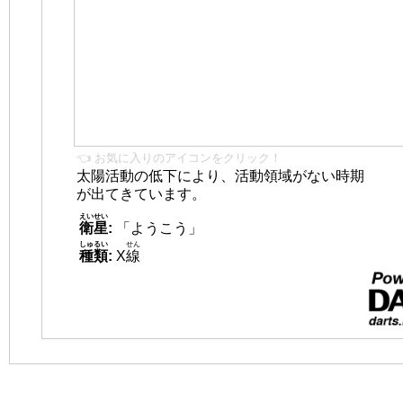
👈 お気に入りのアイコンをクリック！
太陽活動の低下により、活動領域がない時期
が出てきています。
えいせい
衛星
:
「ようこう」
しゅるい
せん
種類
:
X
線