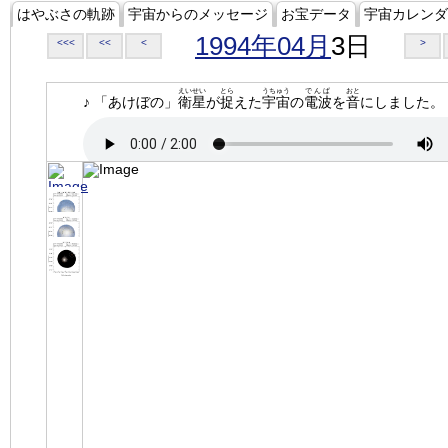
はやぶさの軌跡
宇宙からのメッセージ
お宝データ
宇宙カレンダ
1994年04月
3日
<<<
<<
<
>
えいせい
とら
うちゅう
でんぱ
おと
♪ 「あけぼの」
衛星
が
捉
えた
宇宙
の
電波
を
音
にしました。