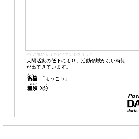
👈 お気に入りのアイコンをクリック！
太陽活動の低下により、活動領域がない時期
が出てきています。
えいせい
衛星
:
「ようこう」
しゅるい
せん
種類
:
X
線