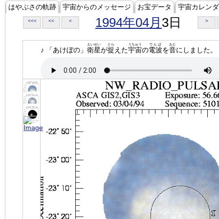
はやぶさの軌跡
宇宙からのメッセージ
お宝データ
宇宙カレンダ
1994年04月
3日
<<<
<<
<
>
えいせい
とら
うちゅう
でんぱ
おと
♪ 「あけぼの」
衛星
が
捉
えた
宇宙
の
電波
を
音
にしました。