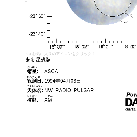
👈 お気に入りのアイコンをクリック！
超新星残骸
えいせい
衛星
:
ASCA
かんそく
び
観測
日
:
1994年04月03日
てんたいめい
天体名
:
NW_RADIO_PULSAR
しゅるい
せん
種類
:
X
線