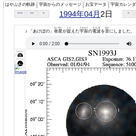
はやぶさの軌跡
宇宙からのメッセージ
お宝データ
宇宙カレンダ
1994年04月
2日
<<<
<<
<
>
えいせい
とら
うちゅう
でんぱ
おと
♪ 「あけぼの」
衛星
が
捉
えた
宇宙
の
電波
を
音
にしました。