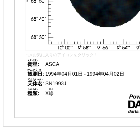
👈 お気に入りのアイコンをクリック！
えいせい
衛星
:
ASCA
かんそく
び
観測
日
:
1994年04月01日 - 1994年04月02日
てんたいめい
天体名
:
SN1993J
しゅるい
せん
種類
:
X
線