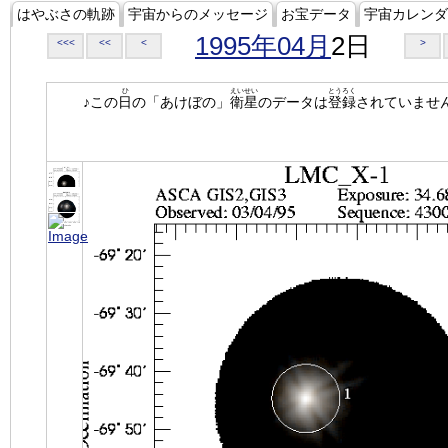
はやぶさの軌跡
宇宙からのメッセージ
お宝データ
宇宙カレンダ
1995年04月
2日
<<<
<<
<
>
ひ
えいせい
とうろく
♪この
日
の「あけぼの」
衛星
のデータは
登録
されていませ