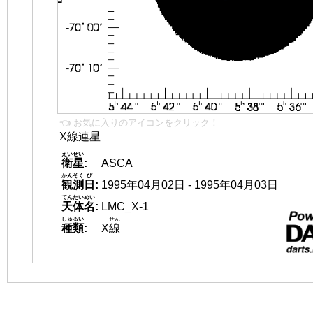
👈 お気に入りのアイコンをクリック！
X線連星
えいせい
衛星
:
ASCA
かんそく
び
観測
日
:
1995年04月02日 - 1995年04月03日
てんたいめい
天体名
:
LMC_X-1
しゅるい
せん
種類
:
X
線