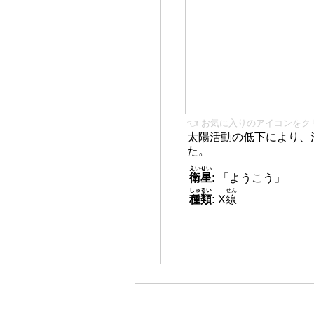
👈 お気に入りのアイコンをク
太陽活動の低下により、
た。
えいせい
衛星
:
「ようこう」
しゅるい
せん
種類
:
X
線