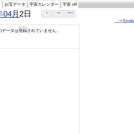
ジ
お宝データ
宇宙カレンダー
宇宙 xR
年04月
2日
>
>>
>>>
…☞Engli
とうろく
のデータは
登録
されていません。