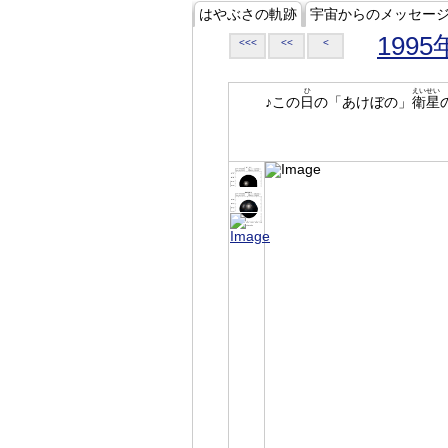
はやぶさの軌跡
宇宙からのメッセー
1995
<<<
<<
<
ひ
えいせい
♪この
日
の「あけぼの」
衛星