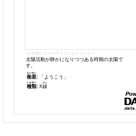
👈 お気に入りのアイコンをクリック！
太陽活動が静かになりつつある時期の太陽で
す。
えいせい
衛星
:
「ようこう」
しゅるい
せん
種類
:
X
線