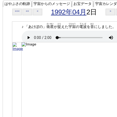
はやぶさの軌跡
宇宙からのメッセージ
お宝データ
宇宙カレンダ
1992年04月
2日
<<<
<<
<
>
えいせい
とら
うちゅう
でんぱ
おと
♪ 「あけぼの」
衛星
が
捉
えた
宇宙
の
電波
を
音
にしました。