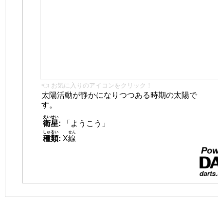
👈 お気に入りのアイコンをクリック！
太陽活動が静かになりつつある時期の太陽で
す。
えいせい
衛星
:
「ようこう」
しゅるい
せん
種類
:
X
線