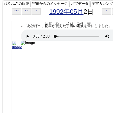
はやぶさの軌跡
宇宙からのメッセージ
お宝データ
宇宙カレンダ
1992年05月
2日
<<<
<<
<
>
えいせい
とら
うちゅう
でんぱ
おと
♪ 「あけぼの」
衛星
が
捉
えた
宇宙
の
電波
を
音
にしました。