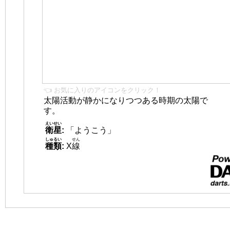
👈 お気に入りのアイコンをクリック！
太陽活動が静かになりつつある時期の太陽で
す。
えいせい
衛星
:
「ようこう」
しゅるい
せん
種類
:
X
線