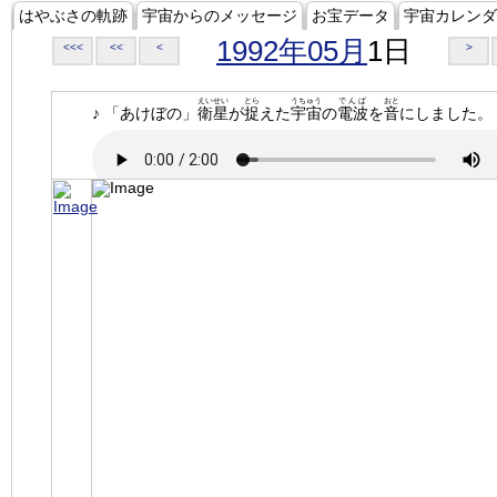
はやぶさの軌跡
宇宙からのメッセージ
お宝データ
宇宙カレンダ
1992年05月
1日
<<<
<<
<
>
えいせい
とら
うちゅう
でんぱ
おと
♪ 「あけぼの」
衛星
が
捉
えた
宇宙
の
電波
を
音
にしました。