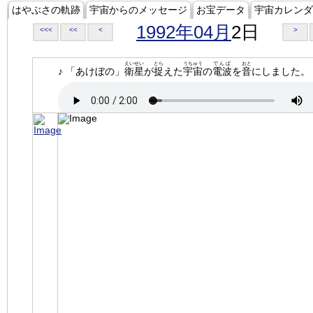
はやぶさの軌跡
宇宙からのメッセージ
お宝データ
宇宙カレンダ
1992年04月
2日
<<<
<<
<
>
えいせい
とら
うちゅう
でんぱ
おと
♪ 「あけぼの」
衛星
が
捉
えた
宇宙
の
電波
を
音
にしました。