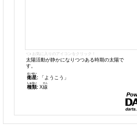
👈 お気に入りのアイコンをクリック！
太陽活動が静かになりつつある時期の太陽で
す。
えいせい
衛星
:
「ようこう」
しゅるい
せん
種類
:
X
線