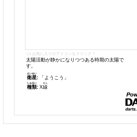
👈 お気に入りのアイコンをクリック！
太陽活動が静かになりつつある時期の太陽で
す。
えいせい
衛星
:
「ようこう」
しゅるい
せん
種類
:
X
線