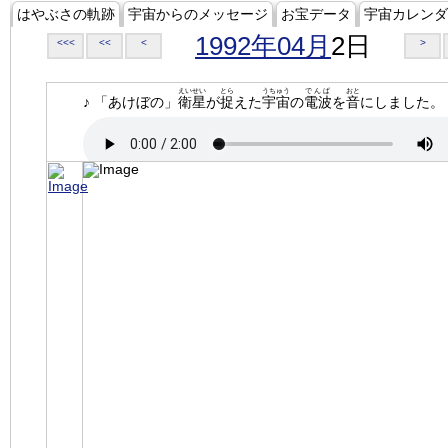
はやぶさの軌跡
宇宙からのメッセージ
お宝データ
宇宙カレンダ
1992年04月
2日
<<<
<<
<
>
えいせい
とら
うちゅう
でんぱ
おと
♪ 「あけぼの」
衛星
が
捉
えた
宇宙
の
電波
を
音
にしました。