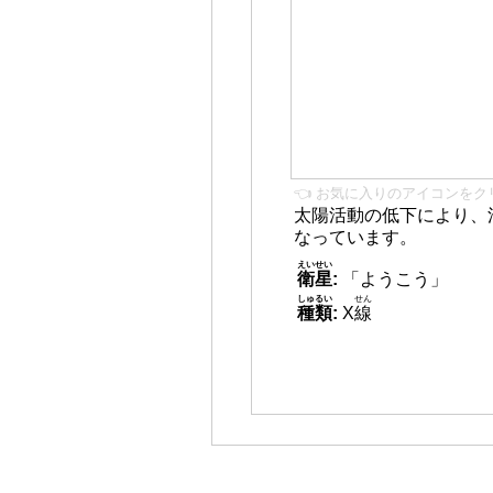
👈 お気に入りのアイコンをク
太陽活動の低下により、
なっています。
えいせい
衛星
:
「ようこう」
しゅるい
せん
種類
:
X
線