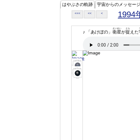
はやぶさの軌跡
宇宙からのメッセー
1994
<<<
<<
<
えいせい
とら
♪ 「あけぼの」
衛星
が
捉
えた