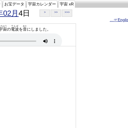
ジ
お宝データ
宇宙カレンダー
宇宙 xR
年02月
4日
>
>>
>>>
…☞Engli
うちゅう
でんぱ
おと
宇宙
の
電波
を
音
にしました。