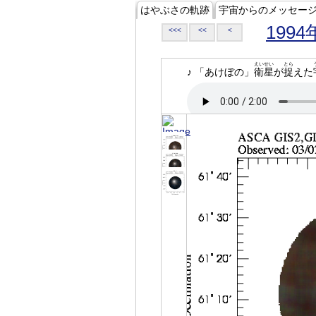
はやぶさの軌跡
宇宙からのメッセー
1994
<<<
<<
<
えいせい
とら
♪ 「あけぼの」
衛星
が
捉
えた