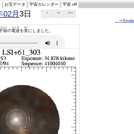
ジ
お宝データ
宇宙カレンダー
宇宙 xR
年02月
3日
>
>>
>>>
…☞Engli
うちゅう
でんぱ
おと
宇宙
の
電波
を
音
にしました。