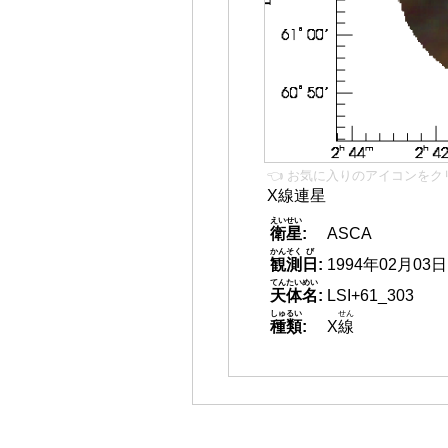
👈 お気に入りのアイコンをク
X線連星
えいせい
衛星
:
ASCA
かんそく
び
観測
日
:
1994年02月03日
てんたいめい
天体名
:
LSI+61_303
しゅるい
せん
種類
:
X
線