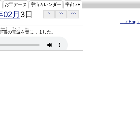
ジ
お宝データ
宇宙カレンダー
宇宙 xR
年02月
3日
>
>>
>>>
…☞Engli
うちゅう
でんぱ
おと
宇宙
の
電波
を
音
にしました。