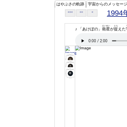
はやぶさの軌跡
宇宙からのメッセー
1994
<<<
<<
<
えいせい
とら
♪ 「あけぼの」
衛星
が
捉
えた