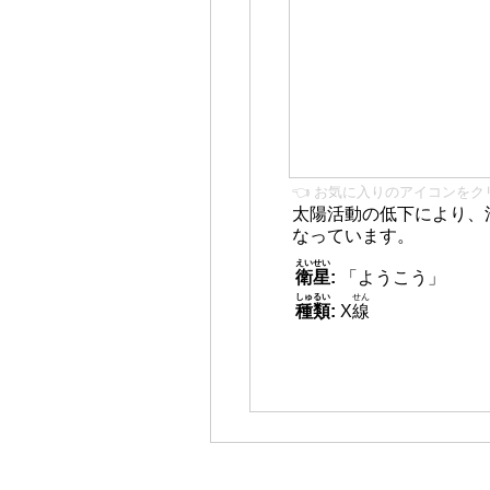
👈 お気に入りのアイコンをク
太陽活動の低下により、
なっています。
えいせい
衛星
:
「ようこう」
しゅるい
せん
種類
:
X
線